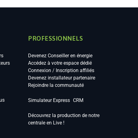
PROFESSIONNELS
rs
Devenez Conseiller en énergie
teurs
Accédez à votre espace dédié
Connexion
/
Inscription affiliés
Devenez installateur partenaire
Rejoindre la communauté
ous
Simulateur Express
CRM
Découvrez la production de notre
centrale en Live !