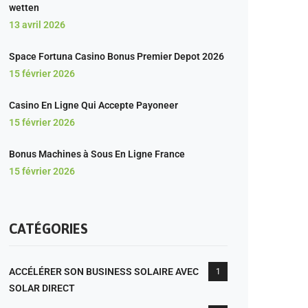
wetten
13 avril 2026
Space Fortuna Casino Bonus Premier Depot 2026
15 février 2026
Casino En Ligne Qui Accepte Payoneer
15 février 2026
Bonus Machines à Sous En Ligne France
15 février 2026
CATÉGORIES
ACCÉLÉRER SON BUSINESS SOLAIRE AVEC
1
SOLAR DIRECT