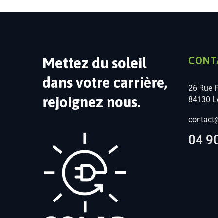
Mettez du soleil
CONT
dans votre carrière,
26 Rue P
rejoignez nous.
84130 L
contact@
04 9