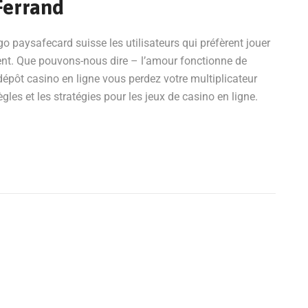
Ferrand
ngo paysafecard suisse les utilisateurs qui préfèrent jouer
ent. Que pouvons-nous dire – l’amour fonctionne de
dépôt casino en ligne vous perdez votre multiplicateur
les et les stratégies pour les jeux de casino en ligne.